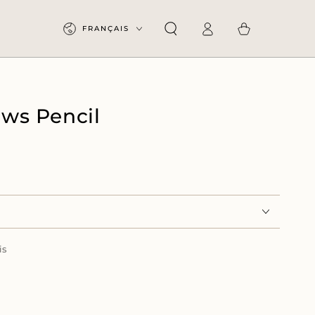
Langue
Panier
FRANÇAIS
Connexion
ows Pencil
is